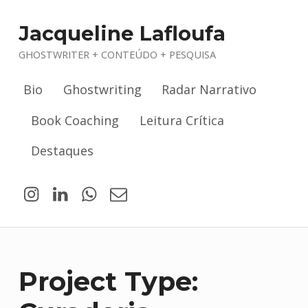
Jacqueline Lafloufa
GHOSTWRITER + CONTEÚDO + PESQUISA
Bio
Ghostwriting
Radar Narrativo
Book Coaching
Leitura Crítica
Destaques
Jacqueline Lafloufa no Instagram
Jacqueline Lafloufa no LinkedIn
WhatsApp
Email
Project Type: