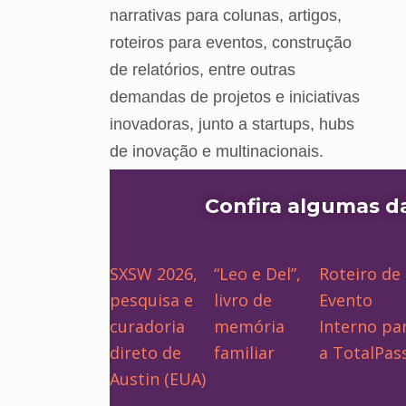
narrativas para colunas, artigos,
roteiros para eventos, construção
de relatórios, entre outras
demandas de projetos e iniciativas
inovadoras, junto a startups, hubs
de inovação e multinacionais.
Confira algumas d
SXSW 2026,
“Leo e Del”,
Roteiro de
pesquisa e
livro de
Evento
curadoria
memória
Interno pa
direto de
familiar
a TotalPas
Austin (EUA)