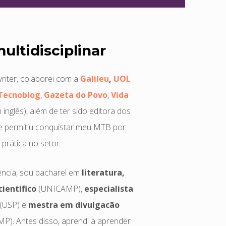
ltidisciplinar
riter, colaborei com a
Galileu
,
UOL
Tecnoblog
,
Gazeta do Povo
,
Vida
 inglês), além de ter sido editora dos
e permitiu conquistar meu MTB por
 prática no setor.
ência, sou bacharel em
literatura,
científico
(UNICAMP),
especialista
(USP) e
mestra em divulgacão
). Antes disso, aprendi a aprender