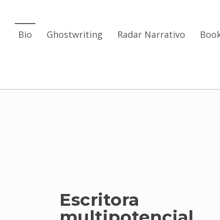
Bio
Ghostwriting
Radar Narrativo
Book
Escritora
multipotencial