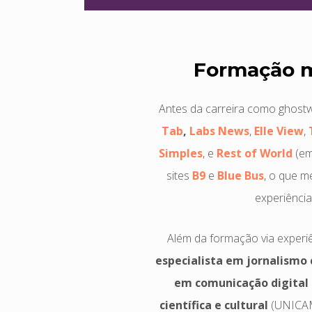
Formação mu
Antes da carreira como ghostw
Tab
,
Labs News
,
Elle View
,
Simples
, e
Rest of World
(em
sites
B9
e
Blue Bus
, o que m
experiência
Além da formação via experi
especialista em jornalismo 
em comunicação digital
científica e cultural
(UNICAMP