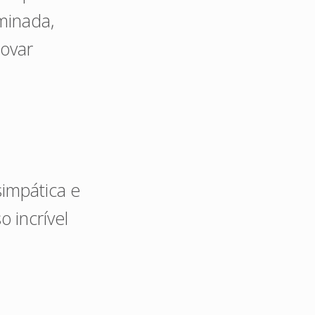
minada,
rovar
simpática e
 incrível