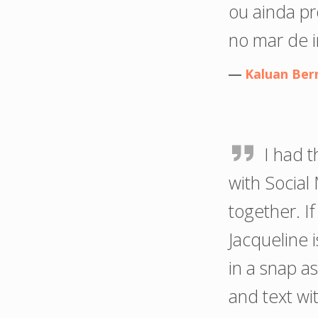
ou ainda p
no mar de 
―
Kaluan Ber
I had t
with Social
together. I
Jacqueline i
in a snap as
and text wit