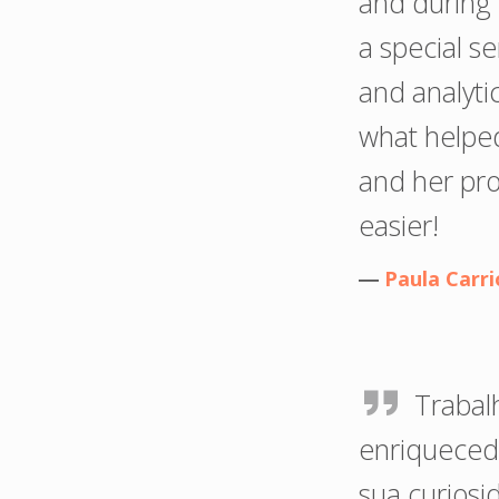
and during t
a special s
and analyti
what helped
and her pr
easier!
―
Paula Carr
Trabal
enriqueced
sua curios