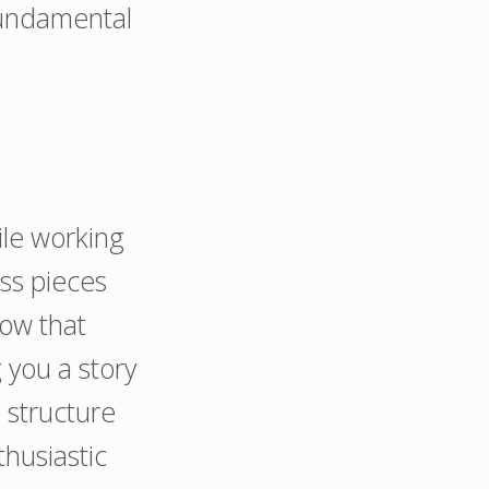
undamental
ile working
ss pieces
now that
 you a story
g structure
thusiastic