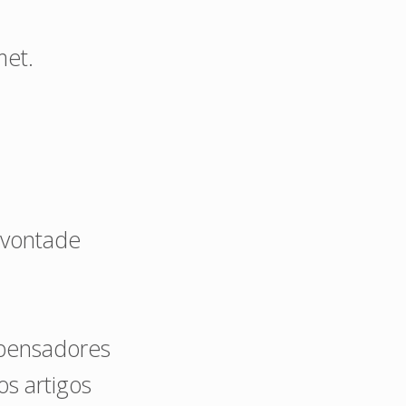
met.
 vontade
o pensadores
s artigos