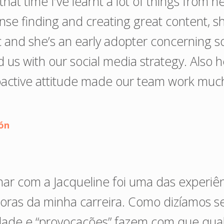
hat time I’ve learnt a lot of things from h
ense finding and creating great content, s
c and she’s an early adopter concerning s
 us with our social media strategy. Also 
oactive attitude made our team work mu
ión
har com a Jacqueline foi uma das experiê
oras da minha carreira. Como dizíamos s
idade e “provocações” fazem com que qua