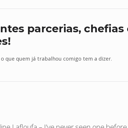
ntes parcerias, chefias 
es!
 o que quem já trabalhou comigo tem a dizer.
ine Lafloufa – I’ve never seen one before