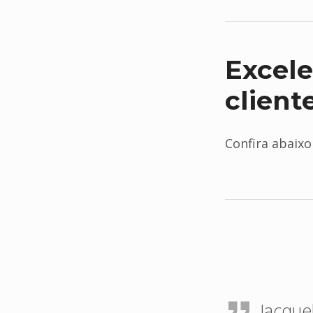
Excele
client
Confira abaixo
Jacquel