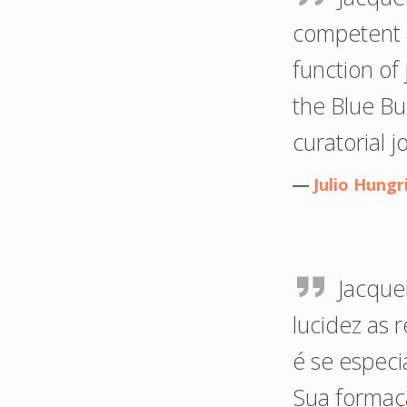
competent a
function of
the Blue Bus
curatorial j
―
Julio Hungr
Jacque
lucidez as 
é se espec
Sua formaçã