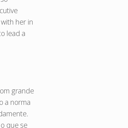
cutive
with her in
to lead a
 com grande
do a norma
adamente.
ao que se