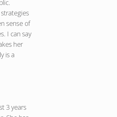
lic.
 strategies
en sense of
s. I can say
makes her
y is a
st 3 years