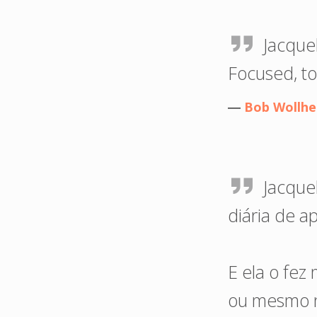
Jacquel
Focused, to
―
Bob Wollh
Jacque
diária de a
E ela o fez
ou mesmo no