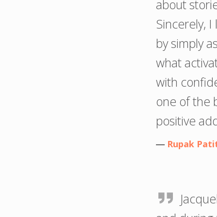
about stori
Sincerely, I
by simply a
what activa
with confid
one of the b
positive ad
―
Rupak Pati
Jacque