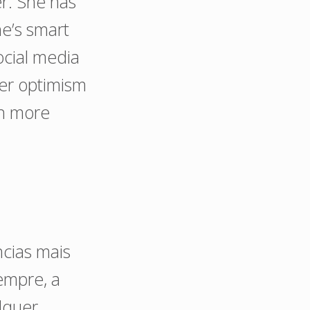
er. She has
he’s smart
ocial media
her optimism
ch more
ncias mais
empre, a
lquer