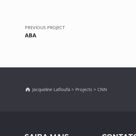
PREVIOUS PROJECT
ABA
Jacqueline Lafloufa
>
Projects
>
CNN