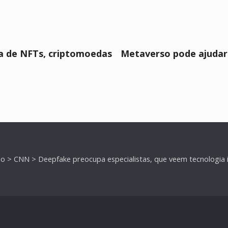
ha de NFTs, criptomoedas
Metaverso pode ajudar 
mo
>
CNN
>
Deepfake preocupa especialistas, que veem tecnologia in