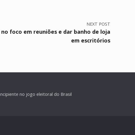
NEXT POST
no foco em reuniões e dar banho de loja
em escritórios
cipiente no jogo eleitoral do Brasil