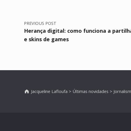
PREVIOUS POST
Herança digital: como funciona a partil
e skins de games
Jacqueline Lafloufa
>
Últimas novidades
>
Jornalis