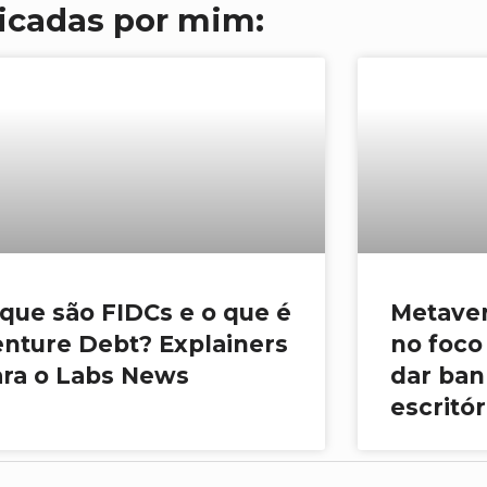
licadas por mim:
que são FIDCs e o que é
Metaver
nture Debt? Explainers
no foco
ara o Labs News
dar ban
escritór