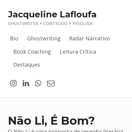
Jacqueline Lafloufa
GHOSTWRITER + CONTEÚDO + PESQUISA
Bio
Ghostwriting
Radar Narrativo
Book Coaching
Leitura Crítica
Destaques
Jacqueline Lafloufa no Instagram
Jacqueline Lafloufa no LinkedIn
WhatsApp
Email
Não Li, É Bom?
O Não Li é uma proposta de resenha literária