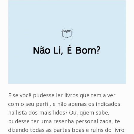
h
6
,
2
0
1
9
E se você pudesse ler livros que tem a ver
com o seu perfil, e não apenas os indicados
na lista dos mais lidos? Ou, quem sabe,
pudesse ter uma resenha personalizada, te
dizendo todas as partes boas e ruins do livro.