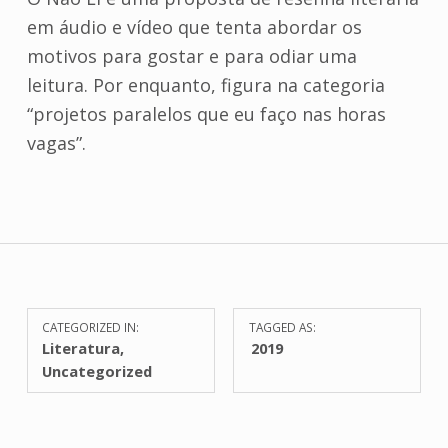
em áudio e vídeo que tenta abordar os
motivos para gostar e para odiar uma
leitura. Por enquanto, figura na categoria
“projetos paralelos que eu faço nas horas
vagas”.
POSTED
CATEGORIZED IN:
TAGGED AS:
ON:
Literatura
,
2019
M
Uncategorized
a
r
c