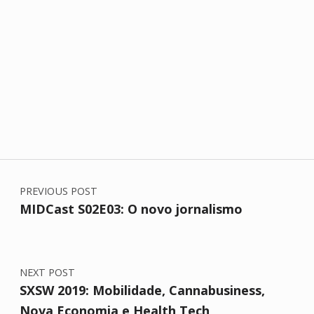
Skip back to main navigation
Post navigation
PREVIOUS POST
MIDCast S02E03: O novo jornalismo
NEXT POST
SXSW 2019: Mobilidade, Cannabusiness,
Nova Economia e Health Tech