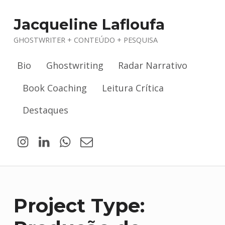
Jacqueline Lafloufa
GHOSTWRITER + CONTEÚDO + PESQUISA
Bio
Ghostwriting
Radar Narrativo
Book Coaching
Leitura Crítica
Destaques
Jacqueline Lafloufa no Instagram
Jacqueline Lafloufa no LinkedIn
WhatsApp
Email
Project Type: