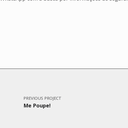
Post navigation
Skip back to main navigation
PREVIOUS PROJECT
Me Poupe!