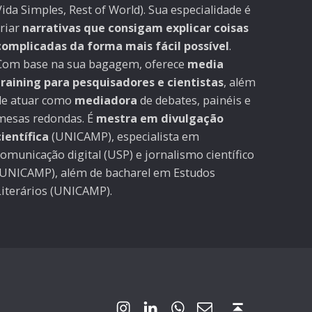
Vida Simples, Rest of World). Sua especialidade é
criar
narrativas que consigam explicar coisas
complicadas da forma mais fácil possível
.
Com base na sua bagagem, oferece
media
training para pesquisadores e cientistas
, além
de atuar como
mediadora
de debates, painéis e
mesas redondas. É
mestra em divulgação
científica
(UNICAMP), especialista em
comunicação digital (USP) e jornalismo científico
(UNICAMP), além de bacharel em Estudos
Literários (UNICAMP).
WhatsApp
Email
Jacqueline Lafloufa no Instagram
Jacqueline Lafloufa no LinkedIn
Back to top ↑